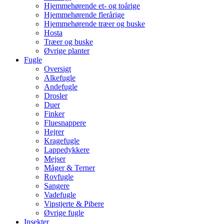
Hjemmehørende et- og toårige
Hjemmehørende flerårige
Hjemmehørende træer og buske
Hosta
Træer og buske
Øvrige planter
Fugle
Oversigt
Alkefugle
Andefugle
Drosler
Duer
Finker
Fluesnappere
Hejrer
Kragefugle
Lappedykkere
Mejser
Måger & Terner
Rovfugle
Sangere
Vadefugle
Vipstjerte & Pibere
Øvrige fugle
Insekter