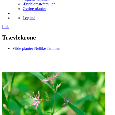
Ærteblomst-familien
Øvrige planter
Log ind
Luk
Trævlekrone
Vilde planter
Nellike-familien