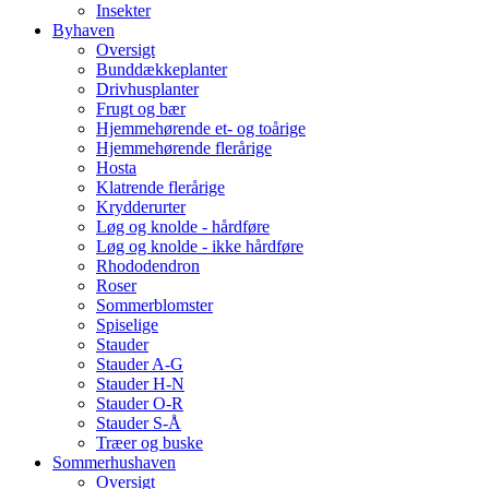
Insekter
Byhaven
Oversigt
Bunddækkeplanter
Drivhusplanter
Frugt og bær
Hjemmehørende et- og toårige
Hjemmehørende flerårige
Hosta
Klatrende flerårige
Krydderurter
Løg og knolde - hårdføre
Løg og knolde - ikke hårdføre
Rhododendron
Roser
Sommerblomster
Spiselige
Stauder
Stauder A-G
Stauder H-N
Stauder O-R
Stauder S-Å
Træer og buske
Sommerhushaven
Oversigt