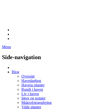
Menu
Side-navigation
Blog
Oversigt
Havedagbog
Havens planter
Rundt i haven
Liv i haven
Ideer og notater
Makrofotografering
Vilde planter