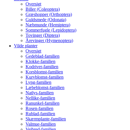
Oversigt
Biller (Coleoptera)
Græshopper (Orthoptera)
Guldsmede (Odonata)
Næbmunde (Hemiptera)
Sommerfugle (Lepidoptera)
Tovinger (Diptera)
Årevinger (Hymenoptera)
Vilde planter
Oversigt
Gedeblad-familien
Klokke-familien
Kodriver-familien
Korsblomst-familien
Kurvblomst-familien
Lyng-familien
Læbeblomst-familien
Natlys-familien
Nellike-familien
Ranunkel-familien
Rosen-familien
Rublad-familien
Skærmplante-familien
Valmue-familien
Vejbred-familien